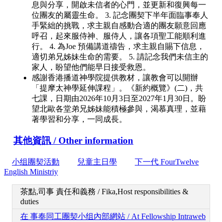
息與分享，開啟未信者的心門，並更新和復興每一
位團友的屬靈生命。 3. 記念團契下半年面臨事奉人
手緊絀的挑戰，求主親自感動合適的團友願意回應
呼召，起來服侍神、服侍人，讓各項聖工能順利進
行。 4. 為Joe 預備講道禱告，求主親自賜下信息，
適切弟兄姊妹生命的需要。 5. 請記念我們未信主的
家人，盼望他們能早日接受救恩。
感謝香港播道神學院提供教材，讓教會可以開辦
「提摩太神學延伸課程」。《新約概覽》(二)，共
七課，日期由2026年10月3日至2027年1月30日。盼
望北歐各堂弟兄姊妹能積極參與，渴慕真理，並藉
著學習和分享，一同成長。
其他資訊 / Other information
小组團契活動
兒童主日學
下一代 FourTwelve
English Ministriy
茶點,司事 責任和義務 / Fika,Host responsibilities &
duties
在 事奉同工團契小组內部網站 / At Fellowship Intraweb