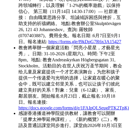
跨領域轉行，以及理解「1-2%的概率遊戲」以保持
信心。 第三期（11月14日 14:30-17:00）— 社群連
接： 自由職業思路分享、坦誠傾訴困惑與挫折，互
助支持的祈禱網絡。 地點:教會辦公室Skulptörvägen
26, 121 43 Johanneshov。查詢: 羅牧師
(0707403887)。費用全免。報名日期 :6月7日至9月1
日。報名連結:
https://forms.gle/f9kDpG7R6x3A15427
教會將舉辦一個家庭活動「閃亮小星星，才藝星光
秀」。日期: 31-10-2026 (星期六)。時間: 下午2至
8pm。地點: 教會Andreaskyrkan Högbergsgatan 31,
Stockholm。活動目的:在世人庆祝万圣节期间，教会
给儿童及家庭提供一个才艺表演舞台，为您和孩子
提供一个传递爱与光明的选择，让家庭在暖心的聚
会中，既可以建立邻里关系，也可以让孩子们彼此
建立美好的关系！對象：兒童（6-12歲）、家長、
鄰居朋友。開始報名:8月23日，截止報名:10月18
日。報名連接:
https://docs.google.com/forms/d/e/1FAIpQLSeugPTK2T
感謝香港播道神學院提供教材，讓教會可以開辦
「提摩太神學延伸課程」。《新約概覽》(二)，粵
語及普通話課堂同步進行。課堂由2026年10月3日至