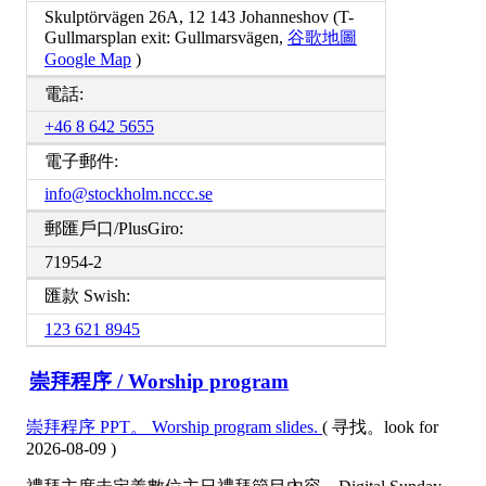
Skulptörvägen 26A, 12 143 Johanneshov (T-
Gullmarsplan exit: Gullmarsvägen,
谷歌地圖
Google Map
)
電話:
+46 8 642 5655
電子郵件:
info@stockholm.nccc.se
郵匯戶口/PlusGiro:
71954-2
匯款 Swish:
123 621 8945
崇拜程序 / Worship program
崇拜程序 PPT。 Worship program slides.
( 寻找。look for
2026-08-09
)