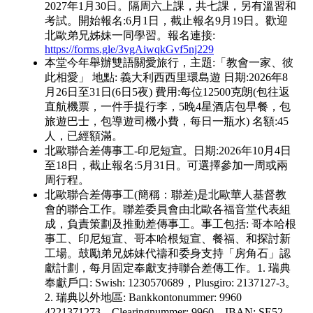
2027年1月30日。隔周六上課，共七課，另有溫習和
考試。開始報名:6月1日，截止報名9月19日。歡迎
北歐弟兄姊妹一同學習。報名連接:
https://forms.gle/3vgAiwqkGvf5nj229
本堂今年舉辦雙語關愛旅行，主題:「教會一家、彼
此相愛」 地點: 義大利西西里環島遊 日期:2026年8
月26日至31日(6日5夜) 費用:每位12500克朗(包往返
直航機票，一件手提行李，5晚4星酒店包早餐，包
旅遊巴士，包導遊司機小費，每日一瓶水) 名額:45
人，已經額滿。
北歐聯合差傳事工-印尼短宣。日期:2026年10月4日
至18日，截止報名:5月31日。可選擇參加一周或兩
周行程。
北歐聯合差傳事工(簡稱：聯差)是北歐華人基督教
會的聯合工作。聯差委員會由北歐各福音堂代表組
成，負責策劃及推動差傳事工。事工包括: 哥本哈根
事工、印尼短宣、哥本哈根短宣、餐福、和探討新
工場。鼓勵弟兄姊妹代禱和委身支持「房角石」認
獻計劃，每月固定奉獻支持聯合差傳工作。1. 瑞典
奉獻戶口: Swish: 1230570689，Plusgiro: 2137127-3。
2. 瑞典以外地區: Bankkontonummer: 9960
4221371273，Clearingnummer: 9960，IBAN: SE52