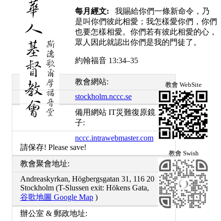
每月經文:
我賜給你們一條新命令，乃
是叫你們彼此相愛；我怎樣愛你們，你們
也要怎樣相愛。你們若有彼此相愛的心，
眾人因此就認出你們是我的門徒了。
約翰福音 13:34–35
教會網站:
教會 WebSite
stockholm.nccc.se
備用網站 IT災難復原鏡
子:
nccc.intrawebmaster.com
請保存! Please save!
教會 Swish
教會聚會地址:
Andreaskyrkan, Högbergsgatan 31, 116 20
Stockholm (T-Slussen exit: Hökens Gata,
谷歌地圖 Google Map
)
辦公室 & 郵政地址: