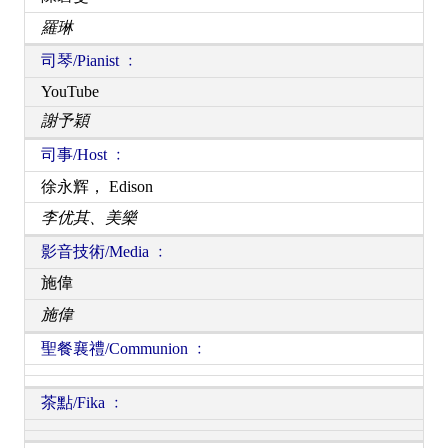
羅琳
司琴/Pianist ﹕
YouTube
謝予穎
司事/Host ﹕
徐永辉， Edison
李优其、美樂
影音技術/Media ﹕
施偉
施偉
聖餐襄禮/Communion ﹕
茶點/Fika ﹕