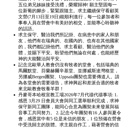
五位弟兄姊妹接受洗禮，榮耀歸神! 願主堅固每一
位新葡的腳步，緊緊跟隨主。求主繼續保守看顧英
文營(7月13日至19日)能順利進行，每一位參加者和
事奉人員在營會中有美好的相交，並能專心聆聽神
的話語。
求主保守、醫治我們所記掛、在病患中的家人和朋
友，他們有在瑞典的、在國內的、也有在其他國家
的，我們都記掛他們。求主看顧、醫治他們的身
體，並賜下平安。盼望他們無論在何處，也能經歷
神的大能醫治與平安。
記念北歐華人教會仍沒有牧者的堂會，包括瑞典的
馬爾默堂、芬蘭赫爾辛基堂、並挪威斯達灣格堂，
另挪威Bergen團契、Uppsala團契也需要傳道人。請
為各堂會的需要禱告，求神興起和差派合適的牧者
來北歐教會牧養羊群！
丹麥哥本哈根宣教工場2026年7月代禱代禱事項: 1.
感恩 3月29 日會員大會與同工選舉順利完成，求神
保守新同工團隊，能同心合意為團契未來發展與福
音事工共同努力。 2. 記念今年團契有16 人參與夏令
會，感恩當中有5 位是未信的朋友，1 位預備在營會
中受洗歸主的肢體。求主親自作工，藉著營會的信