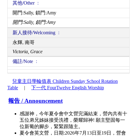
其他/Other ﹕
開門:Sally, 鎖門:Amy
開門:Sally, 鎖門:Amy
新人接待/Welcoming ﹕
永輝, 南哥
Victoria, Grace
備註/Note ﹕
兒童主日學輪值表 Children Sunday School Rotation
Table
|
下一代 FourTwelve English Worship
報告 / Announcement
感謝神，今年夏令會中文營完滿結束，營內共有十
五位弟兄姊妹接受洗禮，榮耀歸神! 願主堅固每一
位新葡的腳步，緊緊跟隨主。
夏令會英文營，日期:2026年7月13日至19日，營會