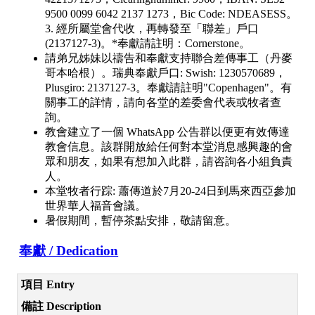
9500 0099 6042 2137 1273，Bic Code: NDEASESS。
3. 經所屬堂會代收，再轉發至「聯差」戶口
(2137127-3)。*奉獻請註明：Cornerstone。
請弟兄姊妹以禱告和奉獻支持聯合差傳事工（丹麥
哥本哈根）。瑞典奉獻戶口: Swish: 1230570689，
Plusgiro: 2137127-3。奉獻請註明"Copenhagen"。有
關事工的詳情，請向各堂的差委會代表或牧者查
詢。
教會建立了一個 WhatsApp 公告群以便更有效傳達
教會信息。該群開放給任何對本堂消息感興趣的會
眾和朋友，如果有想加入此群，請咨詢各小組負責
人。
本堂牧者行踪: 蕭傳道於7月20-24日到馬來西亞參加
世界華人福音會議。
暑假期間，暫停茶點安排，敬請留意。
奉獻 / Dedication
項目 Entry
備註 Description