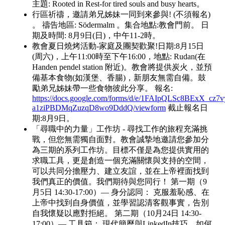
主題: Rooted in Rest-for tired souls and busy hearts。
行區祈禱，邀請弟兄姊妹一同到來參與! (不須報名)
。 禱告地區: Södermalm 。集合地點:教會門前。 日
期及時間: 8月9日(日)，中午11-2時。
教會夏日燒烤活動-家庭及團契歡聚!日期:8月15日
(周六)，上午11:00時至下午16:00，地點: Rudan(在
Handen pendel station 附近)。教會將提供炭火，並預
備基本食物(如漢堡、香腸)，新朋友無需自備。鼓
勵弟兄姊妹帶一些食物彼此分享。 報名:
https://docs.google.com/forms/d/e/1FAIpQLSc8BExX_
a1ziPBDMqZuzqD8wo9DddQ/viewform
截止報名日
期:8月9日。
「尋職中的力量」工作坊 - 尋找工作的旅程充滿挑
戰，但您無需獨自面對。教會誠摯地邀請您參加分
為三期的系列工作坊。目標不僅是為您提供實用的
求職工具，更是創造一個充滿關懷與支持的空間，
可以共同分擔壓力、建立友誼，並在上帝裡面找到
我們真正的價值。我們期待與您同行！ 第一期（9
月5日 14:30-17:00）— 身分認同： 克服羞恥感、在
上帝中找到自身價值，並學習認清客觀事實，告別
自我懷疑以應對拒絕。 第二期（10月24日 14:30-
17:00）— 工具箱： 現代簡歷與LinkedIn技巧、如何