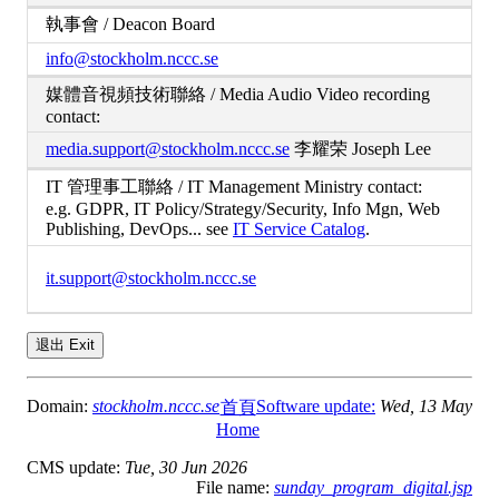
執事會 / Deacon Board
info@stockholm.nccc.se
媒體音視頻技術聯絡 / Media Audio Video recording
contact:
media.support@stockholm.nccc.se
李耀荣 Joseph Lee
IT 管理事工聯絡 / IT Management Ministry contact:
e.g. GDPR, IT Policy/Strategy/Security, Info Mgn, Web
Publishing, DevOps... see
IT Service Catalog
.
it.support@stockholm.nccc.se
退出 Exit
Domain:
stockholm.nccc.se
Software update:
Wed, 13 May
首頁
Home
CMS update:
Tue, 30 Jun 2026
File name:
sunday_program_digital.jsp