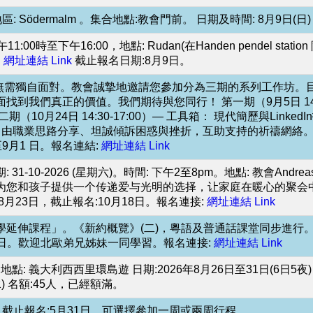
Södermalm 。集合地點:教會門前。 日期及時間: 8月9日(日)
00時至下午16:00，地點: Rudan(在Handen pendel s
:
網址連結 Link
截止報名日期:8月9日。
您無需獨自面對。教會誠摯地邀請您參加分為三期的系列工作坊
我們真正的價值。我們期待與您同行！ 第一期（9月5日 14:3
0月24日 14:30-17:00）— 工具箱： 現代簡歷與Link
自由職業思路分享、坦誠傾訴困惑與挫折，互助支持的祈禱網絡。 地點:教會辦公室
日至9月1 日。報名連結:
網址連結 Link
26 (星期六)。時間: 下午2至8pm。地點: 教會Andreaskyrkan
为您和孩子提供一个传递爱与光明的选择，让家庭在暖心的聚会
月23日，截止報名:10月18日。報名連接:
網址連結 Link
伸課程」。《新約概覽》(二)，粵語及普通話課堂同步進行。課堂由
9日。歡迎北歐弟兄姊妹一同學習。報名連接:
網址連結 Link
 義大利西西里環島遊 日期:2026年8月26日至31日(6日5夜
 名額:45人，已經額滿。
日，截止報名:5月31日。可選擇參加一周或兩周行程。