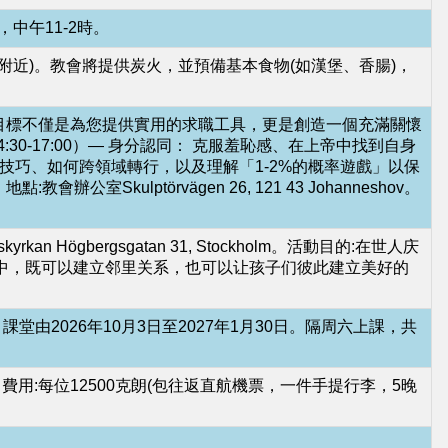
，中午11-2時。
tation 附近)。教會將提供炭火，並預備基本食物(如漢堡、香腸)，
。目標不僅是為您提供實用的求職工具，更是創造一個充滿關懷
0-17:00）— 身分認同： 克服羞恥感、在上帝中找到自身
edIn技巧、如何跨領域轉行，以及理解「1-2%的概率遊戲」以保
Skulptörvägen 26, 121 43 Johanneshov。
 Högbergsgatan 31, Stockholm。活動目的:在世人庆
中，既可以建立邻里关系，也可以让孩子们彼此建立美好的
2026年10月3日至2027年1月30日。隔周六上課，共
) 費用:每位12500克朗(包往返直航機票，一件手提行李，5晚