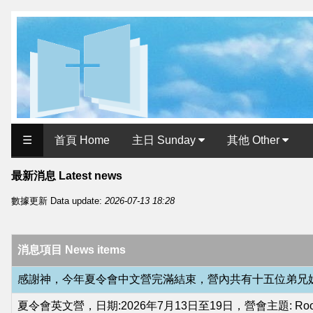
历
史
用
户
☰
首頁 Home
主日 Sunday
其他 Other
界
面
最新消息
Latest news
Historical
數據更新 Data update:
2026-07-13 18:28
User
Interface
消息項目 News items
北
感謝神，今年夏令會中文營完滿結束，營內共有十五位弟兄姊
歐
夏令會英文營，日期:2026年7月13日至19日，營會主題: Rooted in Res