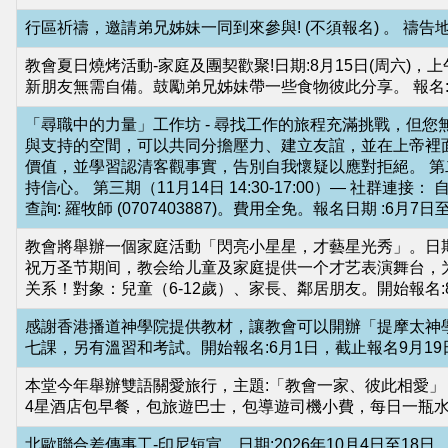
華
行區祈禱，邀請弟兄姊妹一同到來參與! (不須報名) 。 禱告地區: 
人
基
教會夏日燒烤活動-家庭及團契歡聚!日期:8月15日(周六)，上午11:
新朋友無需自備。鼓勵弟兄姊妹帶一些食物彼此分享。 報名
督
「尋職中的力量」工作坊 - 尋找工作的旅程充滿挑戰，但
教
與支持的空間，可以共同分擔壓力、建立友誼，並在上帝裡面找到
會
價值，並學習認清客觀事實，告別自我懷疑以應對拒絕。 第二期（1
持信心。 第三期（11月14日 14:30-17:00）— 社群連接： 
主
查詢: 羅牧師 (0707403887)。費用全免。報名日期 :6月7
頁
教會將舉辦一個家庭活動「閃亮小星星，才藝星光秀」。日期: 31-10-20
NCCC
祝万圣节期间，教会给儿童及家庭提供一个才艺表演舞台，
关系！對象：兒童（6-12歲）、家長、鄰居朋友。開始報名:8
Mainpage
感謝香港播道神學院提供教材，讓教會可以開辦「提摩太神學延
北
七課，另有溫習和考試。開始報名:6月1日，截止報名9月1
歐
本堂今年舉辦雙語關愛旅行，主題:「教會一家、彼此相愛」 地點:
華
4星酒店包早餐，包旅遊巴士，包導遊司機小費，每日一瓶水)
人
北歐聯合差傳事工-印尼短宣。日期:2026年10月4日至18