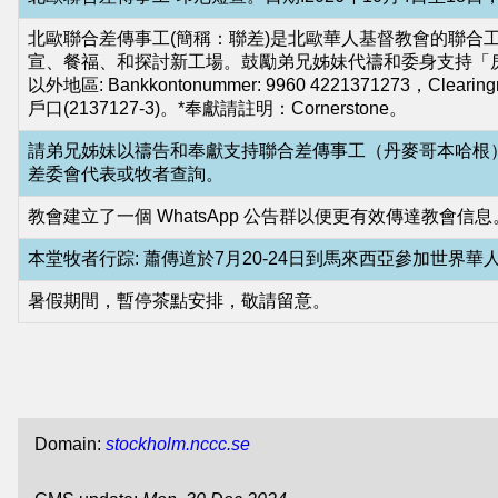
基
北歐聯合差傳事工(簡稱：聯差)是北歐華人基督教會的聯合
督
宣、餐福、和探討新工場。鼓勵弟兄姊妹代禱和委身支持「房角石」認獻計劃
以外地區: Bankkontonummer: 9960 4221371273，Clea
教
戶口(2137127-3)。*奉獻請註明：Cornerstone。
會
請弟兄姊妹以禱告和奉獻支持聯合差傳事工（丹麥哥本哈根）。瑞典奉獻戶口
维
差委會代表或牧者查詢。
基
教會建立了一個 WhatsApp 公告群以便更有效傳達教
百
本堂牧者行踪: 蕭傳道於7月20-24日到馬來西亞參加世界華
科
暑假期間，暫停茶點安排，敬請留意。
NCCC
Wikipedia
Common
NCCC
Domain:
stockholm.nccc.se
Facebook