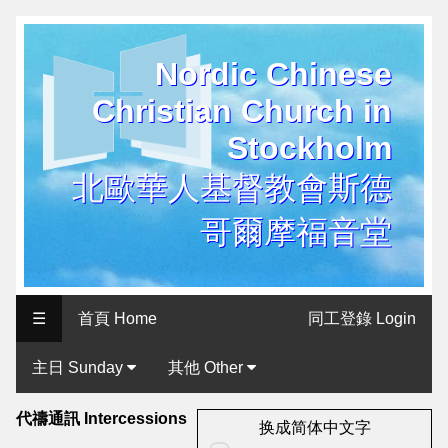
Nordic Chinese
历
Christian Church in
史
Stockholm
用
户
北歐華人基督教會斯德
界
哥爾摩福音堂
面
Historical
User
☰
首頁 Home
同工登錄 Login
Interface
主日 Sunday
其他 Other
北
歐
代禱通訊 Intercessions
换成简体中文字