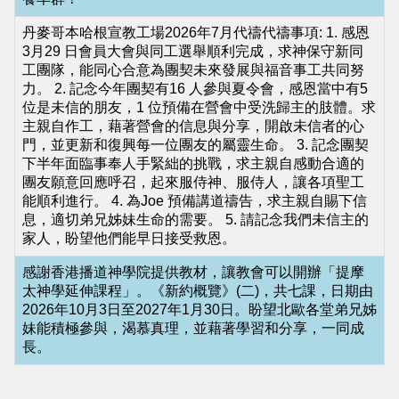
基
丹麥哥本哈根宣教工場2026年7月代禱代禱事項: 1. 感恩
督
3月29 日會員大會與同工選舉順利完成，求神保守新同
工團隊，能同心合意為團契未來發展與福音事工共同努
教
力。 2. 記念今年團契有16 人參與夏令會，感恩當中有5
會
位是未信的朋友，1 位預備在營會中受洗歸主的肢體。求
主親自作工，藉著營會的信息與分享，開啟未信者的心
维
門，並更新和復興每一位團友的屬靈生命。 3. 記念團契
下半年面臨事奉人手緊絀的挑戰，求主親自感動合適的
基
團友願意回應呼召，起來服侍神、服侍人，讓各項聖工
百
能順利進行。 4. 為Joe 預備講道禱告，求主親自賜下信
息，適切弟兄姊妹生命的需要。 5. 請記念我們未信主的
科
家人，盼望他們能早日接受救恩。
NCCC
感謝香港播道神學院提供教材，讓教會可以開辦「提摩
Wikipedia
太神學延伸課程」。《新約概覽》(二)，共七課，日期由
2026年10月3日至2027年1月30日。盼望北歐各堂弟兄姊
Common
妹能積極參與，渴慕真理，並藉著學習和分享，一同成
NCCC
長。
Facebook