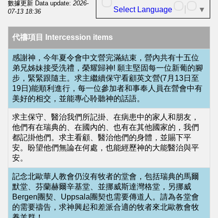
華
數據更新 Data update:
2026-
Select Language
▼
07-13 18:36
人
基
代禱項目 Intercession items
督
感謝神，今年夏令會中文營完滿結束，營內共有十五位
教
弟兄姊妹接受洗禮，榮耀歸神! 願主堅固每一位新葡的腳
步，緊緊跟隨主。求主繼續保守看顧英文營(7月13日至
會
19日)能順利進行，每一位參加者和事奉人員在營會中有
主
美好的相交，並能專心聆聽神的話語。
頁
求主保守、醫治我們所記掛、在病患中的家人和朋友，
NCCC
他們有在瑞典的、在國內的、也有在其他國家的，我們
都記掛他們。求主看顧、醫治他們的身體，並賜下平
Mainpage
安。盼望他們無論在何處，也能經歷神的大能醫治與平
安。
北
記念北歐華人教會仍沒有牧者的堂會，包括瑞典的馬爾
歐
默堂、芬蘭赫爾辛基堂、並挪威斯達灣格堂，另挪威
華
Bergen團契、Uppsala團契也需要傳道人。請為各堂會
的需要禱告，求神興起和差派合適的牧者來北歐教會牧
人
養羊群！