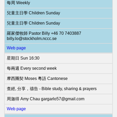
每周 Weekly
兒童主日學 Children Sunday
兒童主日學 Children Sunday
羅家傑牧師 Pastor Billy +46 70 7403887
billy.lo@stockholm.nccc.se
Web page
星期日 Sun 16:30
每兩週 Every second week
摩西團契 Moses 粵語 Cantonese
查經, 分享，禱告 - Bible study, sharing & prayers
周迦得 Amy Chau gargarlo57@gmail.com
Web page