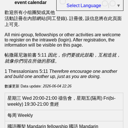
華
event calendar
Select Language
▼
人
歡迎所有小组團契或其他
基
活動註冊在內部網站(同工登錄). 註冊後, 該信息將在此頁面
上可見.
督
All mini-group, fellowships or other activities are welcome
教
to register on the intraweb (login). After registration, the
information will be visible on this page.
會
帖撒羅尼迦前書 5:11
因此，你們要彼此鼓勵，互相造就，
主
就像你們現在所做的那樣。
頁
1 Thessalonians 5:11
Therefore encourage one another
NCCC
and build one another up, just as you are doing.
Mainpage
數據更新 Data update:
2026-06-04 22:26
北
星期三 Wed 20:00-21:00 禱告會，星期五(隔周) Fri(bi-
weekly) 19:30-21:00 查經
歐
華
每周 Weekly
人
國語團契 Mandarin fellowship 國語 Mandarin