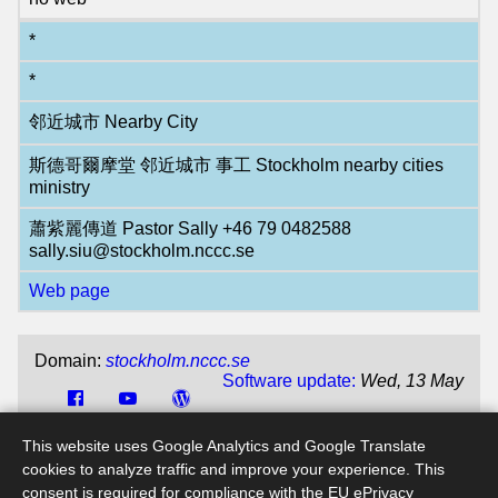
*
*
邻近城市 Nearby City
斯德哥爾摩堂 邻近城市 事工 Stockholm nearby cities
ministry
蕭紫麗傳道 Pastor Sally +46 79 0482588
sally.siu@stockholm.nccc.se
Web page
Domain:
stockholm.nccc.se
Software update:
Wed, 13 May
CMS update:
Mon, 30 Dec 2024
This website uses Google Analytics and Google Translate
File name:
calendar.jsp
cookies to analyze traffic and improve your experience. This
consent is required for compliance with the EU ePrivacy