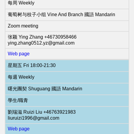
page
每周 Weekly
NCCC
葡萄树与枝子小组 Vine And Branch 國語 Mandarin
NextGen
Zoom meeting
Homepage
张颖 Ying Zhang +46730958466
NCCC
ying.zhang0512.yz@gmail.com
NextGen
Web page
Facebook
星期五 Fri 18:00-21:30
page
每週 Weekly
曙光團契 Shuguang 國語 Mandarin
學生/職青
劉瑞滋 Ruizi Liu +46763921983
liuruizi1996@gmail.com
Web page