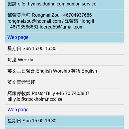
獻詩 offer hymns during communion service
邹荣美老师 Rongmei Zou +46704937686
rongmeizou@hotmail.com / 陈荣清 Hong li
+46793586661 leered59@gmail.com
Web page
星期日 Sun 15:00-16:30
每週 Weekly
英文主日聚會 English Worship 英語 English
英文實體崇拜
羅家傑牧師 Pastor Billy +46 70 7403887
billy.lo@stockholm.nccc.se
Web page
星期日 Sun 15:00-16:30