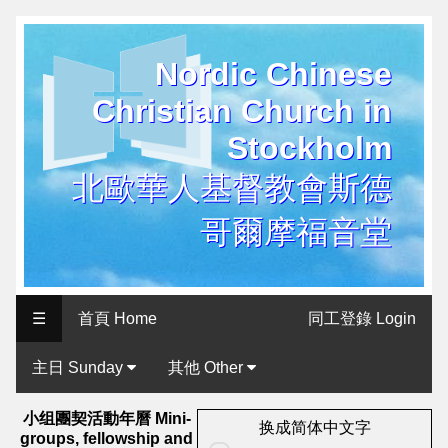
Nordic Chinese
历
Christian Church in
史
Stockholm
用
户
北歐華人基督教會斯德
界
哥爾摩福音堂
面
Historical
User
☰
首頁 Home
同工登錄 Login
Interface
主日 Sunday
其他 Other
北
歐
小组團契活動年曆 Mini-
换成简体中文字
groups, fellowship and