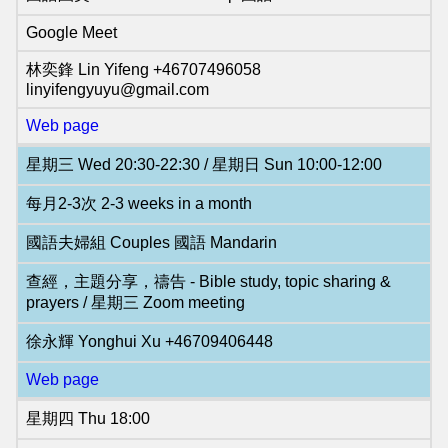
基
Google Meet
督
林奕鋒 Lin Yifeng +46707496058
教
linyifengyuyu@gmail.com
會
Web page
维
星期三 Wed 20:30-22:30 / 星期日 Sun 10:00-12:00
基
每月2-3次 2-3 weeks in a month
百
國語夫婦組 Couples 國語 Mandarin
科
查經，主題分享，禱告 - Bible study, topic sharing &
NCCC
prayers / 星期三 Zoom meeting
Wikipedia
徐永輝 Yonghui Xu +46709406448
Common
Web page
NCCC
Facebook
星期四 Thu 18:00