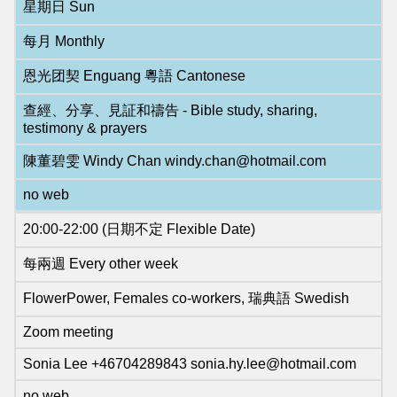
星期日 Sun
每月 Monthly
恩光团契 Enguang 粵語 Cantonese
查經、分享、見証和禱告 - Bible study, sharing,
testimony & prayers
陳董碧雯 Windy Chan windy.chan@hotmail.com
no web
20:00-22:00 (日期不定 Flexible Date)
每兩週 Every other week
FlowerPower, Females co-workers, 瑞典語 Swedish
Zoom meeting
Sonia Lee +46704289843 sonia.hy.lee@hotmail.com
no web