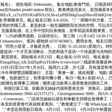
不須報名) 。 禱告地區: Södermalm 。集合地點:教會門前。 日期
Rudan(在Handen pendel station 附近)。教會將提供
AIpQLSc8BExX_cz7vy95OJGnBNXz5LM-a1ziPBDMqZuzqD8w
報名請聯絡:李耀榮弟兄。截止報名日期: 6-9-2026。","「尋職中
實用的求職工具，更是創造一個充滿關懷與支持的空間，可以共
認同： 克服羞恥感、在上帝中找到自身價值，並學習認清客觀事實，告別自
「1-2%的概率遊戲」以保持信心。 第三期（11月14日 14:30
43 Johanneshov。查詢: 羅牧師 (0707403887)。費用全免。報名
家庭活動「閃亮小星星，才藝星光秀」。日期: 31-10-2026 (星期六)。時間: 下午2
儿童及家庭提供一个才艺表演舞台，为您和孩子提供一个传递爱与光
居朋友。開始報名:8月23日，截止報名:10月18日。報名連接:
PTK2TpKjkKZzrRJDacga9Jqyj_hJLXdZbpiPxxTEd8JwA/v
10月3日至2027年1月30日。隔周六上課，共七課，另有溫習和
f5nj229","本堂今年舉辦雙語關愛旅行，主題:「教會一家、彼此相愛」 地點
餐，包旅遊巴士，包導遊司機小費，每日一瓶水) 名額:45人，已經額
","北歐聯合差傳事工(簡稱：聯差)是北歐華人基督教會的聯合
福、和探討新工場。鼓勵弟兄姊妹代禱和委身支持「房角石」認獻計
ontonummer: 9960 4221371273，Clearingnummer: 9960，IBAN: 
rnerstone。","請弟兄姊妹以禱告和奉獻支持聯合差傳事工（丹麥哥本哈根
工的詳情，請向各堂的差委會代表或牧者查詢。","教會建立了一個 Wha
茶點日期為：8月23日、9月6日、9月20日(中秋愛筵)。歡迎大家崇拜後