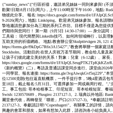
{"sunday_news":["行區祈禱，邀請弟兄姊妹一同到來參與! (
歡聚!日期:8月15日(周六)，上午11:00時至下午16:00，地點: 
物彼此分享。 報名: https://docs.google.com/forms/d/e/1F
9-2026(周六)，地點: Linköping。歡迎弟兄姊妹參加。
摯地邀請您參加分為三期的系列工作坊。目標不僅是為您提供
們期待與您同行！ 第一期（9月5日 14:30-17:00）— 身分
工具箱： 現代簡歷與LinkedIn技巧、如何跨領域轉行，以及理解
互助支持的祈禱網絡。 地點:教會辦公室Skulptörvägen 26, 121 
https://forms.gle/f9kDpG7R6x3A15427","教會將舉辦一個
Stockholm。活動目的:在世人庆祝万圣节期间，教会给
让孩子们彼此建立美好的关系！對象：兒童（6-12歲）、家長、鄰
https://docs.google.com/forms/d/e/1FAIpQLSeug
《新約概覽》(二)，粵語及普通話課堂同步進行。課堂由2026年
一同學習。報名連接: https://forms.gle/3vgAiwqkGv
位12500克朗(包往返直航機票，一件手提行李，5晚4星酒店包早
至18日，截止報名:5月31日。可選擇參加一周或兩周行程。
工。事工包括: 哥本哈根事工、印尼短宣、哥本哈根短宣、餐
Swish: 1230570689，Plusgiro: 2137127-3。2. 瑞典以外地區: Bankk
屬堂會代收，再轉發至「聯差」戶口(2137127-3)。*奉獻請註明：Co
2137127-3。奉獻請註明\"Copenhagen\"。有關事
興趣的會眾和朋友，如果有想加入此群，請咨詢各小組負責人。","本堂近期