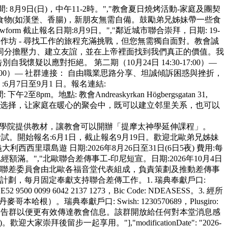
及時間: 8月9日(日)，中午11-2時。","教會夏日燒烤活動-家庭及團契
炭火，並預備基本食物(如漢堡、香腸)，新朋友無需自備。鼓勵弟兄姊妹帶一些食
o9DddQ/viewform 截止報名日期:8月9日。","鄰近城市聯合崇拜，日期: 19-
的力量」工作坊 - 尋找工作的旅程充滿挑戰，但您無需獨自面對。教會誠
同分擔壓力、建立友誼，並在上帝裡面找到我們真正的價值。我
我懷疑以應對拒絕。 第二期（10月24日 14:30-17:00）—
-17:00）— 社群連接： 自由職業思路分享、坦誠傾訴困惑與挫折，
日期 :6月7日至9月1 日。報名連結:
至8pm。地點: 教會Andreaskyrkan Högbergsgatan 31,
明的选择，让家庭在暖心的聚会中，既可以建立邻里关系，也可以
iewform","感謝香港播道神學院提供教材，讓教會可以開辦「提摩太神學延伸課程」。
考試。開始報名:6月1日，截止報名9月19日。歡迎北歐弟兄姊妹
: 義大利西西里環島遊 日期:2026年8月26日至31日(6日5夜) 費用:每
滿。","北歐聯合差傳事工-印尼短宣。日期:2026年10月4日
工作。聯差委員會由北歐各福音堂代表組成，負責策劃及推動差傳事
劃，每月固定奉獻支持聯合差傳工作。1. 瑞典奉獻戶口:
SE52 9500 0099 6042 2137 1273，Bic Code: NDEASESS。3. 經所
）。瑞典奉獻戶口: Swish: 1230570689，Plusgiro:
tsApp 公告群以便更有效傳達教會信息。該群開放給任何對本堂消息感
留步一起享用。"],"modificationDate": "2026-