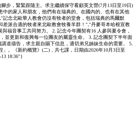
葡的腳步，緊緊跟隨主。求主繼續保守看顧英文營(7月13日至19日)
病患中的家人和朋友，他們有在瑞典的、在國內的、也有在其他
,"記念北歐華人教會仍沒有牧者的堂會，包括瑞典的馬爾默
起和差派合適的牧者來北歐教會牧養羊群！","丹麥哥本哈根宣教
展與福音事工共同努力。 2. 記念今年團契有16 人參與夏令會，
並更新和復興每一位團友的屬靈生命。 3. 記念團契下半年面
備講道禱告，求主親自賜下信息，適切弟兄姊妹生命的需要。 5.
《新約概覽》(二)，共七課，日期由2026年10月3日至
18:36"}