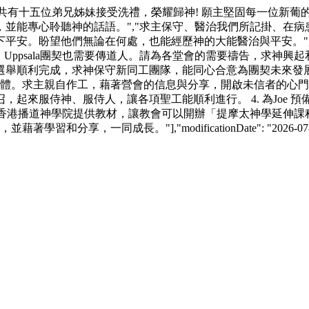
滿結束，營內共有十五位弟兄姊妹接受洗禮，榮耀歸神! 願主堅固每一位新
並能專心聆聽神的話語。","求主保守、醫治我們所記掛、在
平安。盼望他們無論在何處，也能經歷神的大能醫治與平安。"
、Uppsala團契也需要傳道人。請為各堂會的需要禱告，求神興
會與同工選舉順利完成，求神保守新同工團隊，能同心合意為團契未來發
肢體。求主親自作工，藉著營會的信息與分享，開啟未信者的心門，
起來服侍神、服侍人，讓各項聖工能順利進行。 4. 為Joe 預
香港播道神學院提供教材，讓教會可以開辦「提摩太神學延伸課程」。
，一同成長。"],"modificationDate": "2026-07-13 