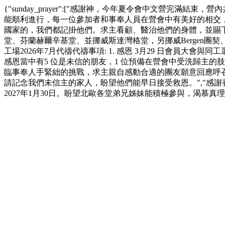
{"sunday_prayer":["感謝神，今年夏令會中文營完
能順利進行，每一位參加者和事奉人員在營會中有美好的相交，
國家的，我們都記掛他們。求主看顧、醫治他們的身體，並賜下
堂、芬蘭赫爾辛基堂、並挪威斯達灣格堂，另挪威Bergen團契
工場2026年7月代禱代禱事項: 1. 感恩 3月29 日會員大
感恩當中有5 位是未信的朋友，1 位預備在營會中受洗歸主的
臨事奉人手緊絀的挑戰，求主親自感動合適的團友願意回應呼召，
請記念我們未信主的家人，盼望他們能早日接受救恩。","感謝
2027年1月30日。盼望北歐各堂弟兄姊妹能積極參與，渴慕真理，並藉著學習和分享