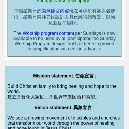
Sunday Worship webpage.
每個星期日的
崇拜節目內容
現在可供所有參與者使
用，星期日崇拜節目設計工具已經得到改進，以簡
化並提前編輯。
The
Worship program content
per Sundays is now
available to be used by all participator, the Sunday
Worship Program design tool has been improved
for simplification with edit in advance.
Mission statement. 使命宣言 :
Build Christian family to bring healing and hope to the
world.
建立基督化大家庭，为世界带来医治和盼望。
Vision statement. 異象宣言 :
We see a growing movement of disciples and churches
that transform our world through the power of healing
and hope found in Jesus Christ.