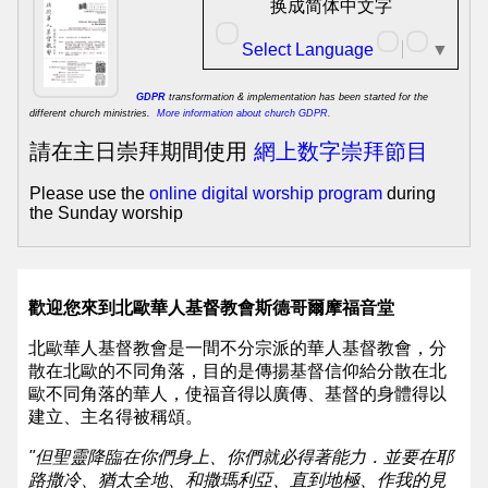
華
换成简体中文字
人
Select Language
▼
基
GDPR
transformation & implementation has been started for the
督
different church ministries.
More information about church GDPR.
教
請在主日崇拜期間使用
網上数字崇拜節目
會
Please use the
online digital worship program
during
the Sunday worship
主
頁
NCCC
歡迎您來到北歐華人基督教會斯德哥爾摩福音堂
Mainpage
北歐華人基督教會是一間不分宗派的華人基督教會，分
北
散在北歐的不同角落，目的是傳揚基督信仰給分散在北
歐不同角落的華人，使福音得以廣傳、基督的身體得以
歐
建立、主名得被稱頌。
華
"但聖靈降臨在你們身上、你們就必得著能力．並要在耶
人
路撒冷、猶太全地、和撒瑪利亞、直到地極、作我的見