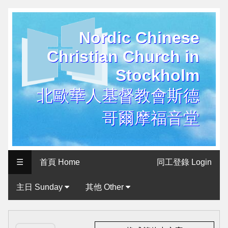
Nordic Chinese
历
Christian Church in
史
Stockholm
用
户
北歐華人基督教會斯德
界
哥爾摩福音堂
面
Historical
User
☰
首頁 Home
同工登錄 Login
Interface
主日 Sunday
其他 Other
北
歐