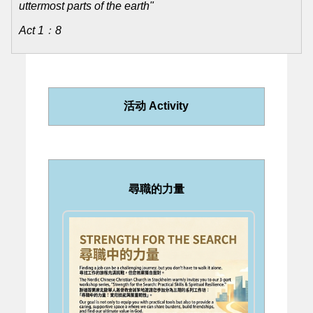
page
uttermost parts of the earth"
NCCC
Act 1﹕8
NextGen
Homepage
NCCC
活动 Activity
NextGen
Facebook
page
尋職的力量