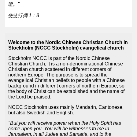
證。"
基
使徒行傳 1﹕8
督
教
會
Welcome to the Nordic Chinese Christian Church in
维
Stockholm (NCCC Stockholm) evangelical church
基
Stockholm NCCC is part of the Nordic Chinese
Christian Church, it is a non-denominational Chinese
百
Christian church scattered in different corners of
northern Europe. The purpose is to spread the
科
evangelical Christian beliefs to people with a Chinese
background in different corners of northern Europe, so
NCCC
the body of Christ can be established and the name of
Wikipedia
the Lord be praised.
NCCC Stockholm uses mainly Mandarin, Cantonese,
Common
but also Swedish and English.
NCCC
"But you will receive power when the Holy Spirit has
Facebook
come upon you. You will be witnesses to me in
Jerusalem, in all Judea and Samaria, and to the