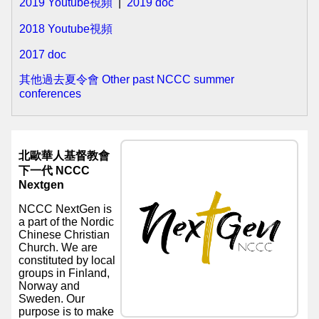
page
2019 Youtube視頻
|
2019 doc
NCCC
2018 Youtube
視頻
NextGen
2017 doc
Homepage
其他過去夏令會 Other past NCCC summer
conferences
NCCC
NextGen
Facebook
北歐華人基督教會
page
下一代 NCCC
Nextgen
NCCC NextGen is
a part of the Nordic
Chinese Christian
Church. We are
constituted by local
groups in Finland,
Norway and
Sweden. Our
purpose is to make