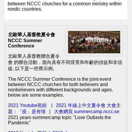
between NCCC churches for a common ministry within
基
nordic countries.
督
教
北歐華人基督教夏令會
會
NCCC Summer
维
Conference
基
北歐華人基督教聯合夏令
會 的聯合活動，面向具有不同背景和年齡的信徒和非信
百
徒, 以下是一些舊示例。
科
The NCCC Summer Conference is the joint event
NCCC
between NCCC churches for both believers and
nonbelievers with different backgrounds and ages,
Wikipedia
below are some examples.
Common
2021 Youtube
視頻
|
2021 年線上中文夏令會 大會主
題：「疫」是有情
|
大會網頁 summercamp.nccc.se
NCCC
2021 years summercamp topic "Love Outlasts the
Facebook
Pandemic"