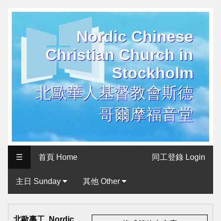
Nordic Chinese
历
Christian Church in
史
Stockholm
用
户
北歐華人基督教會斯德
界
哥爾摩福音堂
面
Historical
User
☰
首頁 Home
同工登錄 Login
Interface
主日 Sunday
其他 Other
北
歐
北歐事工 Nordic