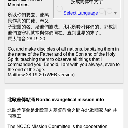
華
换成简体中文字
Ministries
人
Select Language
▼
所以你們要去、使萬
基
民作我的門徒、奉父
子聖靈的名、給他們施洗。凡我所吩咐你們的、都教訓
督
他們遵守我就常與你們同在、直到世界的末了。
教
馬太福音 28:19-20
會
Go, and make disciples of all nations, baptizing them in
the name of the Father and of the Son and of the Holy
主
Spirit, teaching them to observe all things that I
commanded you. Behold, I am with you always, even to
頁
the end of the age.
NCCC
Matthew 28:19-20 (WEB version)
Mainpage
北
北歐差傳點滴 Nordic evangelical mission info
歐
北歐差傳會是北歐華人基督教會之間在北歐國家內的共
華
同事工
人
The NCCC Mission Committee is the cooperation