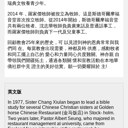
瑞典文牧養青少年。
2014 年，羅家傑牧師被按立為牧師。這是斯德哥爾摩福
音堂首次按立牧師。從2014年開始，斯德哥爾摩福音堂
共有兩位牧者。沈志華牧師負責廣東話及普通話事工，
而羅家傑牧師則負責下一代及兒童事工。
回顧教會25年來的歷史，可 以見證到神的恩典常常與我
們同 在。每當教會出現需要，神都及時 供應，感動牧者
和同工擺上自己的 愛心和力量同心共度難關。神亦親 自
帶領我們開疆拓土，通過各類關 懷和宣教活動在本地華
僑社群中見 證主的美好信實。願一切榮耀歸於 主!
英文版
In 1977, Sister Chang Xiulan began to lead a bible
study for several Chinese Christian sisters at Golden
horse Chinese Restaurant (金马饭店) in Stock- holm.
Two years later, Pastor Albert Seung, who majored in
restaurant management at university, came from