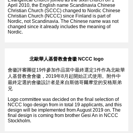
April 2010, the English name Scandinavia Chinese
Christian Church (SCCC) changed to Nordic Chinese
Christian Church (NCCC) since Finland is part of
Nordic, not Scandinavia. The Chinese name was not
changed since it already includes the meaning of
Nordic.
北歐華人基督教會會徽 NCCC logo
會徽評審團從19件參加作品當中最終選定1件作為北歐華
人基督教會會徽，2019年8月起開始正式使用。附件中
最終定選的會徽設計者是來自斯德哥爾摩堂的安格斯弟
兄
Logo committee was decided on the final selection of
NCCC logo design from in total 19 applicants, and this
design will be implemented from August 2019 on. The
final design is coming from brother Gesi An in NCCC
Stockholm.