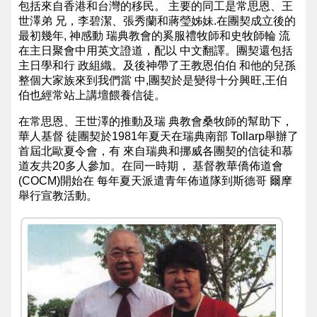
包括來自香港和台灣的移民。 主要的同工是常思恩、王
基
世澤弟 兄，李碧潔、張秀蘭和蔣瑩姊妹.在團契成立後的
最初幾年, 神感動 瑞典教會的奚服禮牧師和史牧師輪 流
督
在主日聚會中用英文證道，配以 中文翻譯。團契還包括
教
主日學和行 政組織。及後神帶了王教恩伯伯 和他的兒孫
整個大家族來到我們當 中,團契於是變得十分興旺,王伯
會
伯也經常站上講壇餵養信徒。
维
在常思恩、王世澤的推動及瑞 典教會桑牧師的幫助下，
基
華人基督 徒團契於1981年夏天在瑞典南部 Tollarp舉辦了
首屆北歐夏令會，有 來自瑞典和挪威各團契的信徒和慕
百
道友共20多人參加。在同一時期， 基督教華僑佈道會
科
(COCM)開始在 每年夏天派遣青年佈道隊到斯德哥 爾摩
舉行宣教活動。
NCCC
Wikipedia
Common
NCCC
Facebook