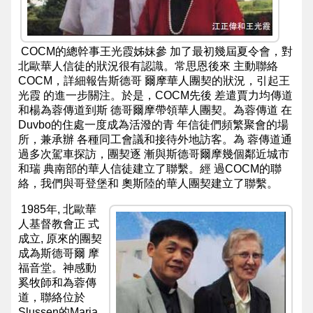
page
NCCC
NextGen
COCM的總幹事王光霞姊妹參 加了最初幾屆夏令會，對
北歐華人信徒的狀況很有認識。常思恩後來 主動聯絡
Homepage
COCM，詳細報告斯德哥 爾摩華人團契的狀況，引起王
光霞 的進一步關注。於是，COCM先後 差遣賈力均傳道
NCCC
和楊為蓉傳道到斯 德哥爾摩帶領華人團契。為蓉傳道 在
NextGen
Duvbo的住處一度成為活潑的青 年信徒們頻繁聚會的場
所，兼承辦 各種同工會議和接待外地訪客。為 蓉傳道通
Facebook
過多次駕車探訪，團契逐 漸與斯德哥爾摩幾個鄰近城市
page
和瑞 典南部的華人信徒建立了聯繫。經 過COCM的聯
絡，我們與哥登堡和 奧斯陸的華人團契建立了聯繫。
1985年, 北歐華
人基督教會正 式
成立, 原來的團契
成為斯德哥爾 摩
福音堂。神感動
奚牧師和為蓉傳
道，聯絡位於
Slussen的Maria