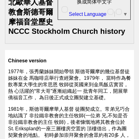
華
北歐華人基督
换成简体中文字
人
教會斯德哥爾
Select Language
▼
基
摩福音堂歷史
NCCC Stockholm Church history
督
教
會
Chinese version
主
頁
1977年，張秀蘭姊妹開始帶領 斯德哥爾摩的幾位基督徒
姊妹在金 馬咖啡店舉行查經聚會。1979年， 當時作為餐
NCCC
飲專業大學生的常思恩 牧師從英國來到金馬飯店實習，
Mainpage
熱 心活躍的“常大哥”逐漸組織起一 批青年同工，開展華
僑福音工作， 為日後正式成立團契建立基礎。
北
1981年，斯德哥爾摩華人基督 徒團契成立。常弟兄巧合
歐
地結識了 非拉鐵非教會的主任牧師(一位弟 兄,不知是否
非拉鐵非教會的主任 牧師)，後者慷慨地將其教會位於
華
St. Eriksplan的一座三層樓房空置的 頂樓借出，作為團
人
契聚會的地點。 初時參加崇拜聚會的會眾約有20多 人，