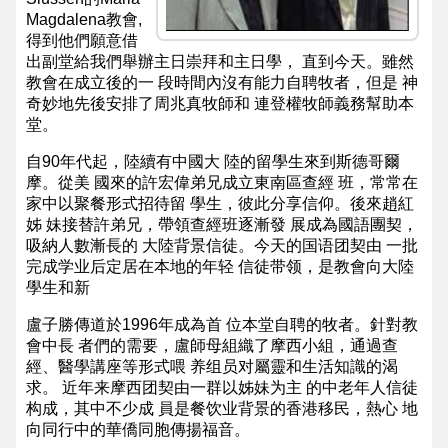
Magdalena教會,
得到他們願意借
出副堂給我們舉辦主日崇拜和主日學， 直到今天。雖然
教會在成立後的一 段時間內沒有能力自聘牧者，但是 神
奇妙地先後安排了周兆真牧師和 連登權牧師義務幫助本
堂。
自90年代起，陸續有中國大 陸的留學生來到斯德哥爾
摩。從美 國來的許宏偉弟兄成立東南區查經 班，常常在
家中以聚餐形式招待留 學生，彼此分享信仰。後來趙紅
姊 妹接替許弟兄，帶領查經班逐漸發 展成為國語團契，
吸納人數漸長的 大陸背景信徒。今天的国语团契由 一批
完成学业后定居在本地的年轻 信徒带领，是教會向大陸
學生和新
盧子勝傳道於1996年成為首 位本堂自聘的牧者。針對教
會中長 者們的需要，盧師母組織了摩西小組，通過查
經、醫學講座等形式喂 养组员对屬靈和生活知識的渴
求。 近年来摩西团契由一群以姊妹为主 的中老年人信徒
构成，其中不少成 員是餐饮业背景的香港移民，熱心 地
向同行中的華僑同胞傳揚福音。