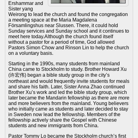
Ershammar and
Sister yang
Weirong to lead the church and found the congregation
a meeting space at the Maria Magdalena
Församlingshus near Slussen. There, it could hold
Sunday services and Sunday school and it continues to
meet here today.Although the church found itself
without a pastor for a period of time, God allowed
Pastors Simon Chow and Rinson Lin to help the church
on a voluntary basis.
Starting in the 1990s, many students from mainland
China came to Stockholm to study. Brother Howard Xu
(许宏伟) began a bible study group in the city’s
northeast and would frequently invite students for meals
and share his faith. Later, Sister Anna Zhao continued
Brother Xu’s work and led the bible study group, which
later became the Mandarin fellowship as there are more
and more believers from the mainland. Young believers
who initially came as students and later decided to stay
in Sweden now lead the fellowship. Members of the
fellowship actively share the Gospel with Chinese
students and new immigrants from China.
Pastor Tommy Lo became the Stockholm church’s first