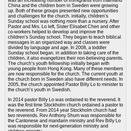
was an increasing number of immigrants from mainland
China and the children born in Sweden were growing
up. Both of these groups presented new opportunities
and challenges for the church. initially, children’s
Sunday school was nothing more than a nursery. After
Pastor and Mrs. Lo left, Sister Elisabet Chen and other
co-workers helped to develop and improve the
children’s Sunday school. They began to teach biblical
messages in an organized way and classes were
divided by language and age. In 2008, a toddler
Sunday school began. in addition to taking care of the
children, it also evangelizes their non-believing parents.
The church’s youth fellowship initially began with
young people from Hong Kong. Many of these members
are now responsible for the church. The current youth at
the church born in Sweden also have different needs. In
2005, the church appointed Pastor Billy Lo to minister to
the church’s youth in Swedish.
In 2014 pastor Billy Lo was ordained to the reverend. It
was the first time Stockholm church ordained a pastor to
the reverend. From 2014 year Stockholm church had
two reverends. Rev Anthony Shum was responsible for
the Cantonese and mandarin ministry and Rev Billy Lo
was responsible for next-generation ministry and