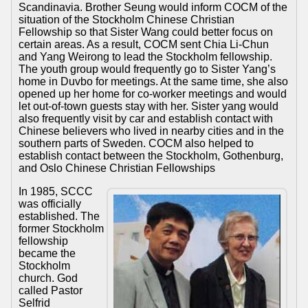
Scandinavia. Brother Seung would inform COCM of the
situation of the Stockholm Chinese Christian
Fellowship so that Sister Wang could better focus on
certain areas. As a result, COCM sent Chia Li-Chun
and Yang Weirong to lead the Stockholm fellowship.
The youth group would frequently go to Sister Yang’s
home in Duvbo for meetings. At the same time, she also
opened up her home for co-worker meetings and would
let out-of-town guests stay with her. Sister yang would
also frequently visit by car and establish contact with
Chinese believers who lived in nearby cities and in the
southern parts of Sweden. COCM also helped to
establish contact between the Stockholm, Gothenburg,
and Oslo Chinese Christian Fellowships
In 1985, SCCC
was officially
established. The
former Stockholm
fellowship
became the
Stockholm
church. God
called Pastor
Selfrid