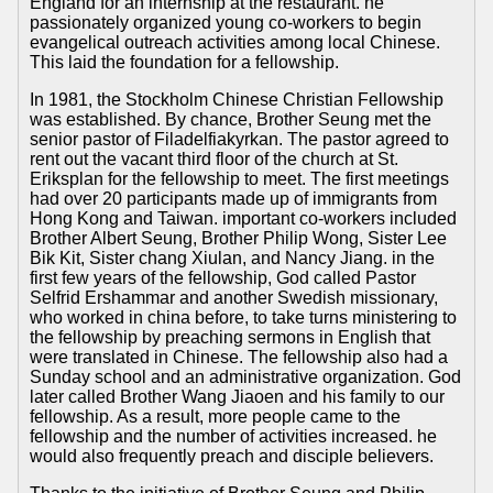
England for an internship at the restaurant. he
passionately organized young co-workers to begin
evangelical outreach activities among local Chinese.
This laid the foundation for a fellowship.
In 1981, the Stockholm Chinese Christian Fellowship
was established. By chance, Brother Seung met the
senior pastor of Filadelfiakyrkan. The pastor agreed to
rent out the vacant third floor of the church at St.
Eriksplan for the fellowship to meet. The first meetings
had over 20 participants made up of immigrants from
Hong Kong and Taiwan. important co-workers included
Brother Albert Seung, Brother Philip Wong, Sister Lee
Bik Kit, Sister chang Xiulan, and Nancy Jiang. in the
first few years of the fellowship, God called Pastor
Selfrid Ershammar and another Swedish missionary,
who worked in china before, to take turns ministering to
the fellowship by preaching sermons in English that
were translated in Chinese. The fellowship also had a
Sunday school and an administrative organization. God
later called Brother Wang Jiaoen and his family to our
fellowship. As a result, more people came to the
fellowship and the number of activities increased. he
would also frequently preach and disciple believers.