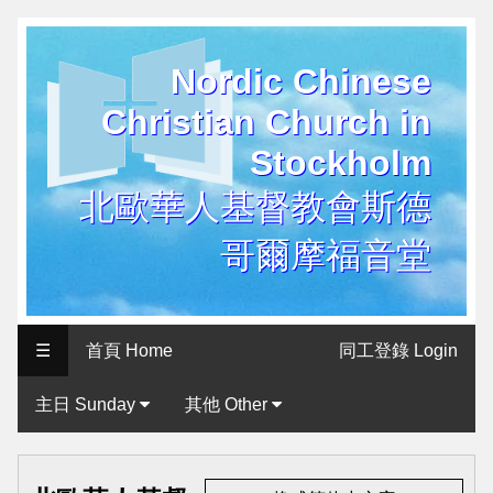
Nordic Chinese
历
Christian Church in
史
Stockholm
用
户
北歐華人基督教會斯德
界
哥爾摩福音堂
面
Historical
User
☰
首頁 Home
同工登錄 Login
Interface
主日 Sunday
其他 Other
北
歐