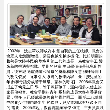
2002年，沈志華牧師成為本 堂自聘的主任牧師。教會的
會眾人 數漸漸增長，需要也越來越多樣 化。比較明顯的
趨勢是大陸移民的 增多和第二代的成長，為教會事工 帶
來新的機遇與挑戰。早期的兒童 主日學僅僅是託兒所性
質，後來經 過盧傳道和師母的奠基和陳良慧 姊妹等同工
的改良發展，逐漸引入 系統的教學內容，並且按兒童的
年 齡和母語分成若干班級。蒙神的呼 召，2008年教會又
成立了幼兒主日 學，除了照顧孩子，還向很多未信主的
家長傳福音。教會早期的青年 團契的成員大多有香港背
景，很多 人已經成長為教會的骨幹同工，而 第二代華僑
中的青少年卻由於出生 於瑞典，與父輩相比有很多不同
的 需要。2005年起，教會聘請羅家傑 傳道，主要負責以